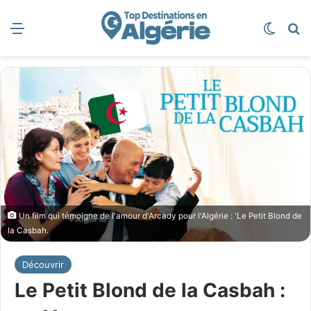
Menu
Switch
R
Un film qui témoigne de l'amour d'Arcady pour l'Algérie : 'Le Petit Blond de
la Casbah.
Découvrir
Le Petit Blond de la Casbah :