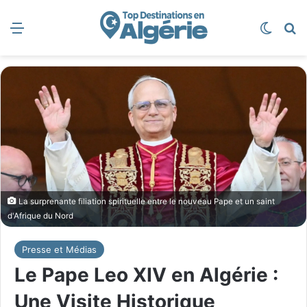
Menu
Switch
R
La surprenante filiation spirituelle entre le nouveau Pape et un saint
d'Afrique du Nord
Presse et Médias
Le Pape Leo XIV en Algérie :
Une Visite Historique