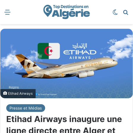
Menu
Switch
R
Etihad Airways
Presse et Médias
Etihad Airways inaugure une
ligne directe entre Alger et