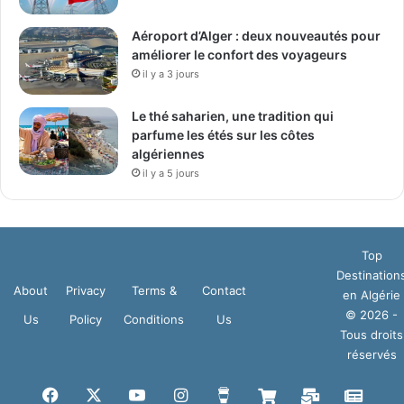
Aéroport d’Alger : deux nouveautés pour
améliorer le confort des voyageurs
il y a 3 jours
Le thé saharien, une tradition qui
parfume les étés sur les côtes
algériennes
il y a 5 jours
Top
Destination
About
Privacy
Terms &
Contact
en Algérie
© 2026 -
Us
Policy
Conditions
Us
Tous droits
réservés
Facebook
X
YouTube
Instagram
Buy
Boutique
Mail
Goog