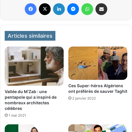
Facebook
X
Linkedin
Messenger
WhatsApp
Partager par email
Articles similaires
Ces Super-héros Algériens
ont préférés de sauver Taghit
Vallée du M’Zab : une
pentapole qui a inspiré de
2 janvier 2022
nombreux architectes
célèbres
1 mai 2021