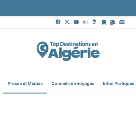
Facebook
X
YouTube
Instagram
Buy Me a Coffee
Boutique
Mail
Goog
Presse et Médias
Conseils de voyages
Infos Pratiques