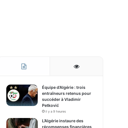
Équipe d’Algérie : trois
entraîneurs retenus pour
succéder à Vladimir
Petković
il y a 9 heures
L’Algérie instaure des
récompenses financières