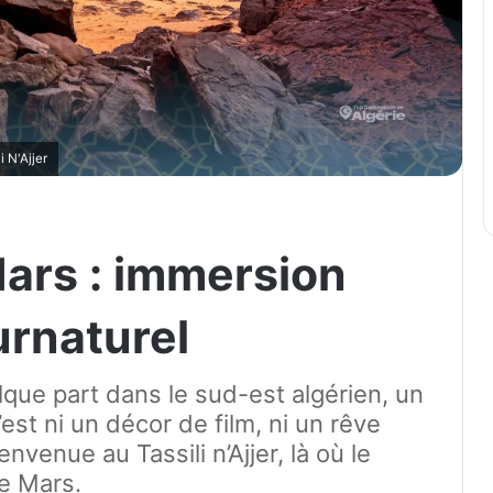
i N'Ajjer
ars : immersion
urnaturel
lque part dans le sud-est algérien, un
st ni un décor de film, ni un rêve
envenue au Tassili n’Ajjer, là où le
e Mars.