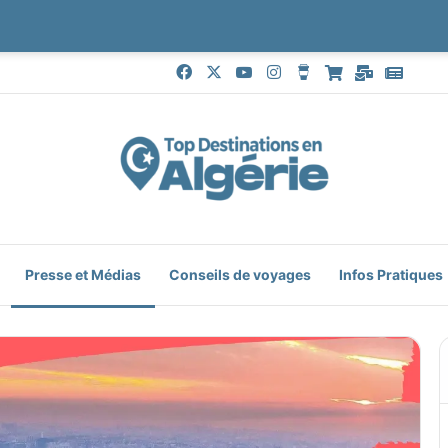
Facebook
X
YouTube
Instagram
Buy Me a Coffee
Boutique
Mail
Goog
Presse et Médias
Conseils de voyages
Infos Pratiques