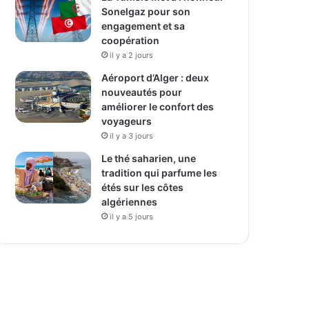
Sonelgaz pour son
engagement et sa
coopération
il y a 2 jours
Aéroport d’Alger : deux
nouveautés pour
améliorer le confort des
voyageurs
il y a 3 jours
Le thé saharien, une
tradition qui parfume les
étés sur les côtes
algériennes
il y a 5 jours