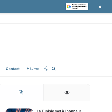
×
le News
Switch skin
Rechercher
Contact
Suivre
La Tunisie met à l’honneur