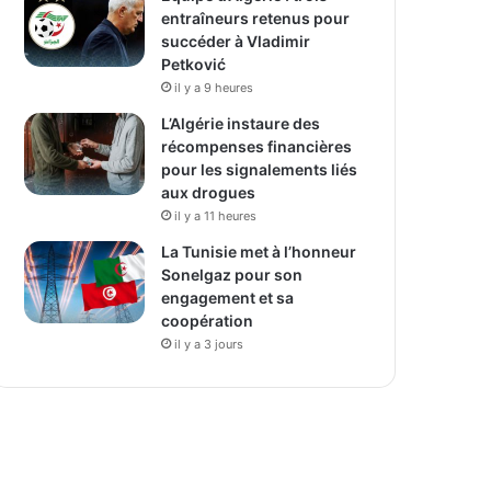
entraîneurs retenus pour
succéder à Vladimir
Petković
il y a 9 heures
L’Algérie instaure des
récompenses financières
pour les signalements liés
aux drogues
il y a 11 heures
La Tunisie met à l’honneur
Sonelgaz pour son
engagement et sa
coopération
il y a 3 jours