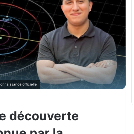
onnaissance officielle
e découverte
nnue par la