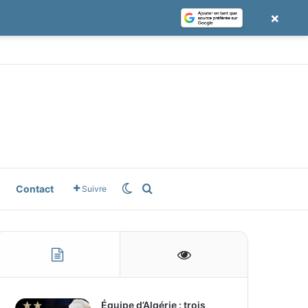
×
le News
Switch skin
Rechercher
Contact
Suivre
Équipe d’Algérie : trois