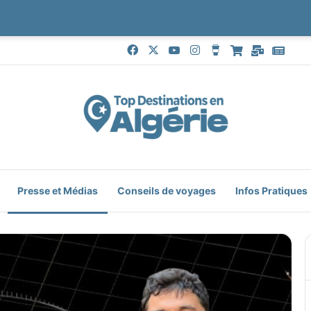
Facebook
X
YouTube
Instagram
Buy Me a Coffee
Boutique
Mail
Goog
Presse et Médias
Conseils de voyages
Infos Pratiques