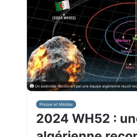
Un astéroïde découvert par une équipe algérienne reçoit rec
Presse et Médias
2024 WH52 : un
algérienne reco