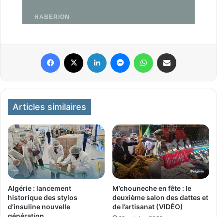
Facebook
X
Linkedin
Messenger
WhatsApp
Partager par email
Articles similaires
Algérie : lancement
M’chouneche en fête : le
historique des stylos
deuxième salon des dattes et
d’insuline nouvelle
de l’artisanat (VIDÉO)
génération