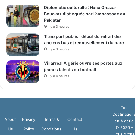
Diplomatie culturelle : Hana Ghazar
Bouakaz distinguée par l’ambassade du
Pakistan
il y a 3 heures
Transport public : début du retrait des
anciens bus et renouvellement du parc
il y a 3 heures
Villarreal Algérie ouvre ses portes aux
jeunes talents du football
il y a 4 heures
Top
Destination
About
Privacy
Terms &
Contact
en Algérie
© 2026 -
Us
Policy
Conditions
Us
Tous droits