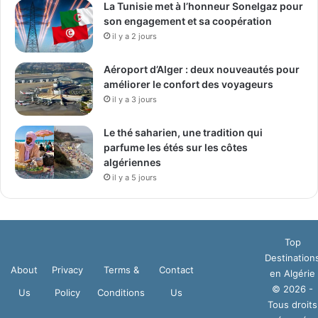
La Tunisie met à l’honneur Sonelgaz pour
son engagement et sa coopération
il y a 2 jours
Aéroport d’Alger : deux nouveautés pour
améliorer le confort des voyageurs
il y a 3 jours
Le thé saharien, une tradition qui
parfume les étés sur les côtes
algériennes
il y a 5 jours
Top
Destination
About
Privacy
Terms &
Contact
en Algérie
© 2026 -
Us
Policy
Conditions
Us
Tous droits