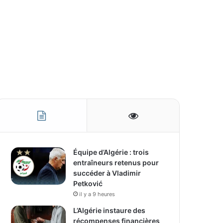
Équipe d’Algérie : trois
entraîneurs retenus pour
succéder à Vladimir
Petković
il y a 9 heures
L’Algérie instaure des
récompenses financières