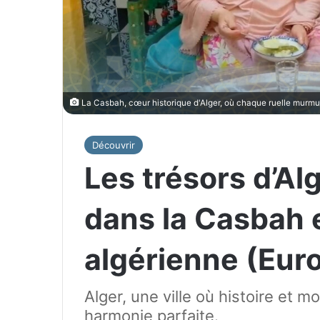
La Casbah, cœur historique d'Alger, où chaque ruelle murmur
Découvrir
Les trésors d’Al
dans la Casbah 
algérienne (Eur
Alger, une ville où histoire et 
harmonie parfaite.