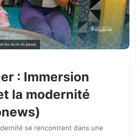
e les récits du passé.
ger : Immersion
et la modernité
onews)
modernité se rencontrent dans une