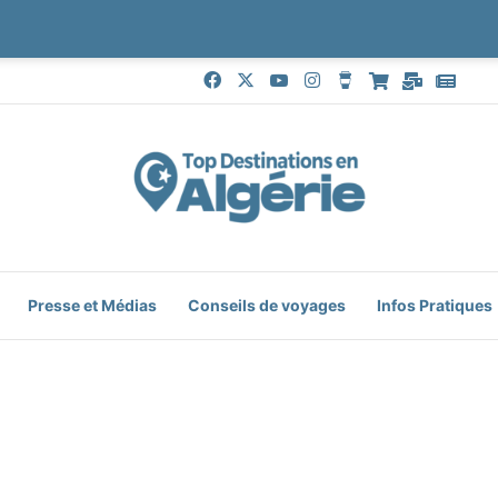
Facebook
X
YouTube
Instagram
Buy Me a Coffee
Boutique
Mail
Goog
Presse et Médias
Conseils de voyages
Infos Pratiques