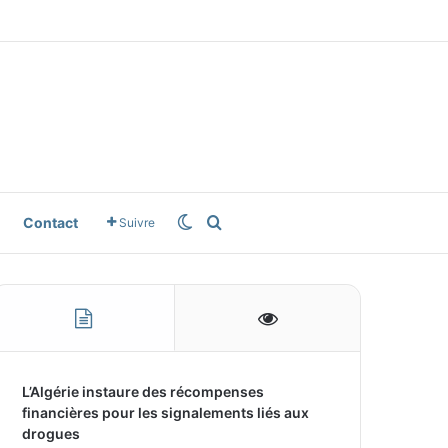
e
gle News
Switch skin
Rechercher
Contact
Suivre
L’Algérie instaure des récompenses
financières pour les signalements liés aux
drogues