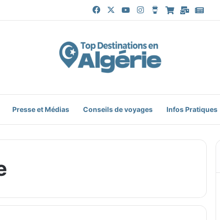
Facebook
X
YouTube
Instagram
Buy Me a Coffe
Boutique
Mail
Goo
Presse et Médias
Conseils de voyages
Infos Pratiques
e