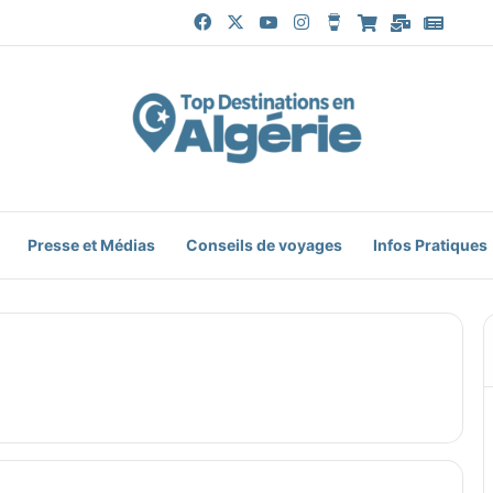
Facebook
X
YouTube
Instagram
Buy Me a Coffee
Boutique
Mail
Goog
Presse et Médias
Conseils de voyages
Infos Pratiques