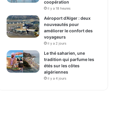
coopération
il y a 18 heures
Aéroport d’Alger : deux
nouveautés pour
améliorer le confort des
voyageurs
il y a 2 jours
Le thé saharien, une
tradition qui parfume les
étés sur les côtes
algériennes
il y a 4 jours