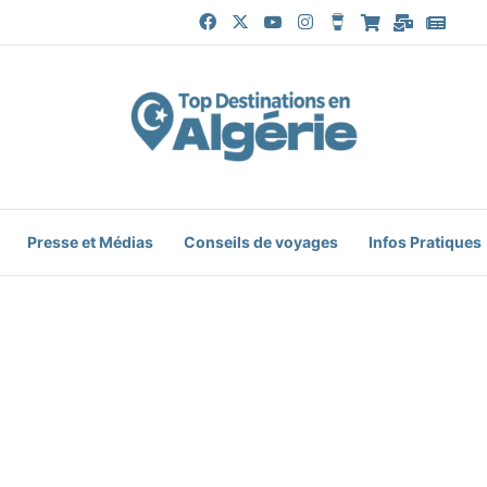
Facebook
X
YouTube
Instagram
Buy Me a Coffee
Boutique
Mail
Goog
Presse et Médias
Conseils de voyages
Infos Pratiques