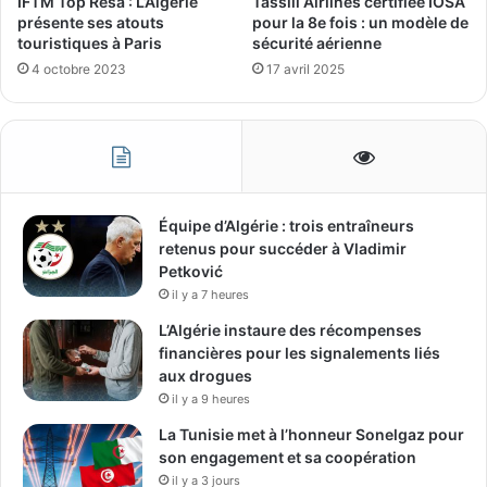
IFTM Top Resa : L’Algérie
Tassili Airlines certifiée IOSA
présente ses atouts
pour la 8e fois : un modèle de
touristiques à Paris
sécurité aérienne
4 octobre 2023
17 avril 2025
Équipe d’Algérie : trois entraîneurs
retenus pour succéder à Vladimir
Petković
il y a 7 heures
L’Algérie instaure des récompenses
financières pour les signalements liés
aux drogues
il y a 9 heures
La Tunisie met à l’honneur Sonelgaz pour
son engagement et sa coopération
il y a 3 jours