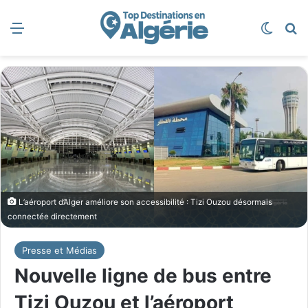
Menu
Switch
R
L’aéroport d’Alger améliore son accessibilité : Tizi Ouzou désormais
connectée directement
Presse et Médias
Nouvelle ligne de bus entre
Tizi Ouzou et l’aéroport