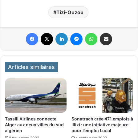
Tizi-Ouzou
Facebook
X
Linkedin
Messenger
WhatsApp
Partager par email
Articles similaires
Tassili Airlines connecte
Sonatrach crée 471 emplois à
Alger aux deux villes du sud
Illizi : une initiative majeure
algérien
pour l’emploi Local
8 novembre 2023
4 septembre 2023