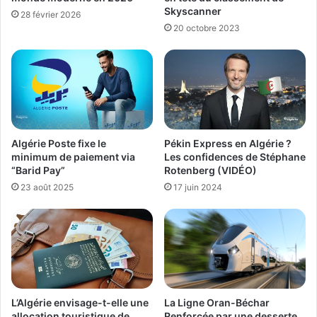
Skyscanner
28 février 2026
20 octobre 2023
Algérie Poste fixe le
Pékin Express en Algérie ?
minimum de paiement via
Les confidences de Stéphane
“Barid Pay”
Rotenberg (VIDÉO)
23 août 2025
17 juin 2024
L’Algérie envisage-t-elle une
La Ligne Oran-Béchar
allocation touristique de
Renforcée par une desserte