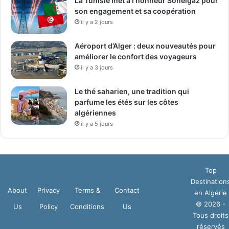
La Tunisie met à l’honneur Sonelgaz pour
son engagement et sa coopération
il y a 2 jours
Aéroport d’Alger : deux nouveautés pour
améliorer le confort des voyageurs
il y a 3 jours
Le thé saharien, une tradition qui
parfume les étés sur les côtes
algériennes
il y a 5 jours
Top
Destination
About
Privacy
Terms &
Contact
en Algérie
© 2026 -
Us
Policy
Conditions
Us
Tous droits
réservés