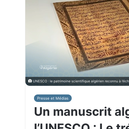
UNESCO : le patrimoine scientifique algérien reconnu à l’éc
Presse et Médias
Un manuscrit al
l’UNESCO : Le tr