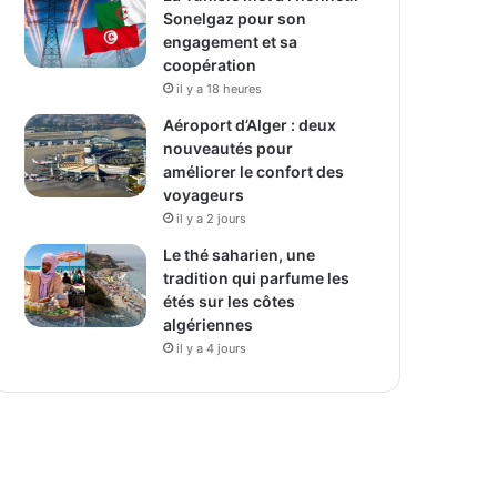
Sonelgaz pour son
engagement et sa
coopération
il y a 18 heures
Aéroport d’Alger : deux
nouveautés pour
améliorer le confort des
voyageurs
il y a 2 jours
Le thé saharien, une
tradition qui parfume les
étés sur les côtes
algériennes
il y a 4 jours