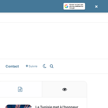
×
le News
Switch skin
Rechercher
Contact
Suivre
La Tunisie met à l’honneur