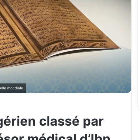
helle mondiale
gérien classé par
ésor médical d’Ibn