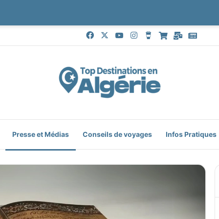
Facebook
X
YouTube
Instagram
Buy Me a Coffee
Boutique
Mail
Goog
Presse et Médias
Conseils de voyages
Infos Pratiques