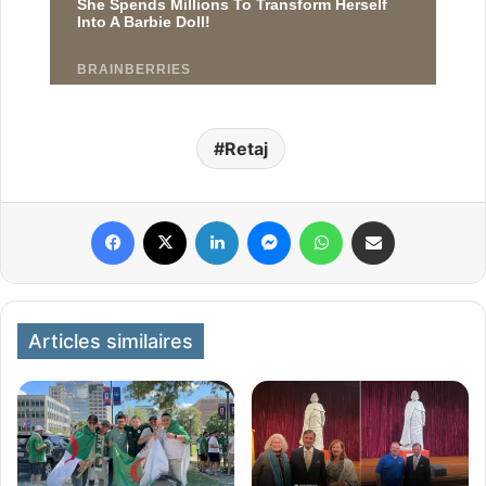
Retaj
Facebook
X
Linkedin
Messenger
WhatsApp
Partager par email
Articles similaires