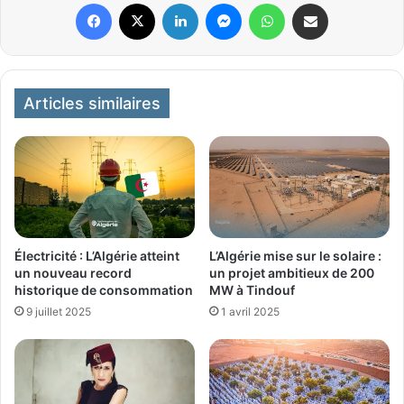
Facebook
X
Linkedin
Messenger
WhatsApp
Partager par email
Articles similaires
Électricité : L’Algérie atteint
L’Algérie mise sur le solaire :
un nouveau record
un projet ambitieux de 200
historique de consommation
MW à Tindouf
9 juillet 2025
1 avril 2025