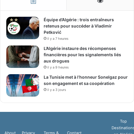
Équipe d’Algérie : trois entraîneurs
retenus pour succéder à Vladimir
Petković
il y a 7 heures
L’Algérie instaure des récompenses
financières pour les signalements liés
aux drogues
il y a 9 heures
La Tunisie met à l’honneur Sonelgaz pour
son engagement et sa coopération
il y a 3 jours
Top
Destination
About
Privacy
Terms &
Contact