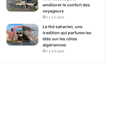
améliorer le confort des
voyageurs
il y a 2 jours
Le thé saharien, une
tradition qui parfume les
étés sur les côtes
algériennes
il y a 4 jours