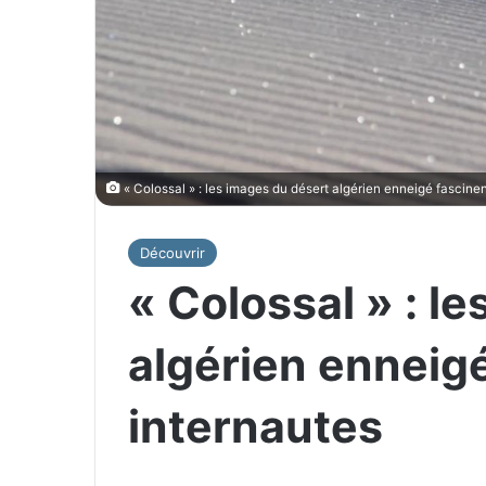
« Colossal » : les images du désert algérien enneigé fascinen
Découvrir
« Colossal » : l
algérien enneigé
internautes