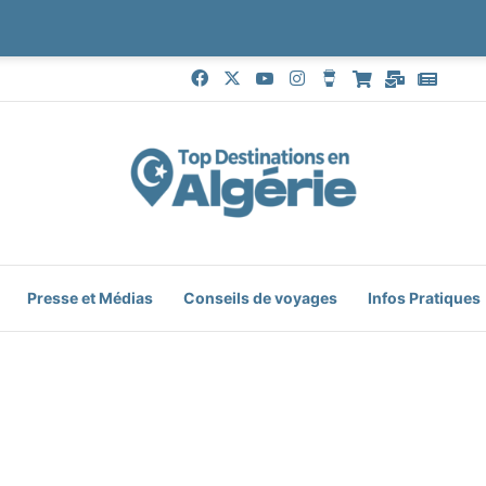
Facebook
X
YouTube
Instagram
Buy Me a Coffee
Boutique
Mail
Goog
Presse et Médias
Conseils de voyages
Infos Pratiques