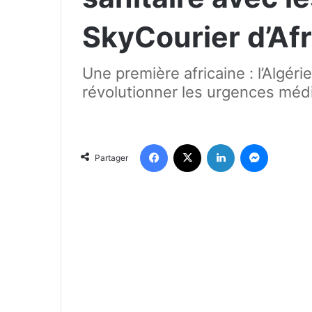
SkyCourier d’Af
Une première africaine : l’Algér
révolutionner les urgences médi
Facebook
X
Linkedin
Messenger
Partager