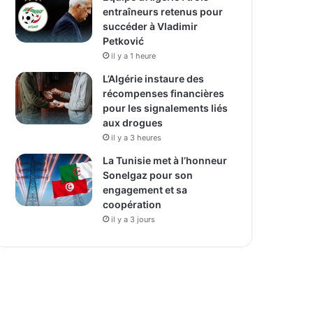
entraîneurs retenus pour
succéder à Vladimir
Petković
il y a 1 heure
L’Algérie instaure des
récompenses financières
pour les signalements liés
aux drogues
il y a 3 heures
La Tunisie met à l’honneur
Sonelgaz pour son
engagement et sa
coopération
il y a 3 jours