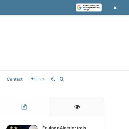
×
e
gle News
Switch skin
Rechercher
Contact
Suivre
Équipe d’Algérie : trois