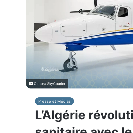
Cessna SkyCourier
Presse et Médias
L’Algérie révolu
sanitaire avec l