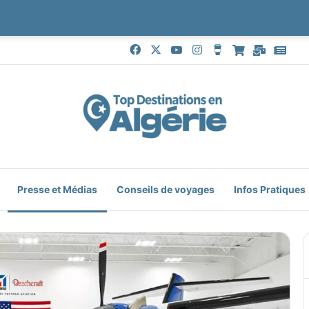
Facebook
X
YouTube
Instagram
Buy Me a Coffe
Boutique
Mail
Goo
Presse et Médias
Conseils de voyages
Infos Pratiques