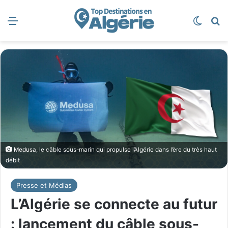
Menu
Switch
R
Medusa, le câble sous-marin qui propulse l’Algérie dans l’ère du très haut
débit
Presse et Médias
L’Algérie se connecte au futur
: lancement du câble sous-