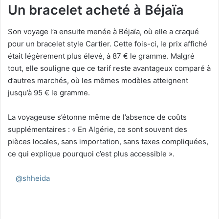
Un bracelet acheté à Béjaïa
Son voyage l’a ensuite menée à Béjaïa, où elle a craqué
pour un bracelet style Cartier. Cette fois-ci, le prix affiché
était légèrement plus élevé, à 87 € le gramme. Malgré
tout, elle souligne que ce tarif reste avantageux comparé à
d’autres marchés, où les mêmes modèles atteignent
jusqu’à 95 € le gramme.
La voyageuse s’étonne même de l’absence de coûts
supplémentaires : « En Algérie, ce sont souvent des
pièces locales, sans importation, sans taxes compliquées,
ce qui explique pourquoi c’est plus accessible ».
@shheida
J’ai toutes les adresses si vous voulez et J’ai
même pas négocié les filles c’est le prix que j’ai obtenu en
divisant le prix en DA par le taux de change (260)