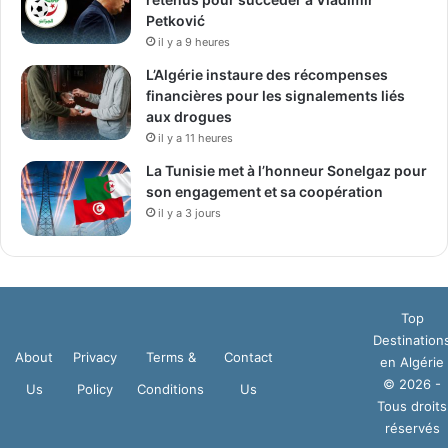
Petković
il y a 9 heures
L’Algérie instaure des récompenses
financières pour les signalements liés
aux drogues
il y a 11 heures
La Tunisie met à l’honneur Sonelgaz pour
son engagement et sa coopération
il y a 3 jours
Top
Destination
About
Privacy
Terms &
Contact
en Algérie
© 2026 -
Us
Policy
Conditions
Us
Tous droits
réservés