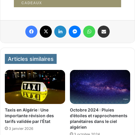
Facebook
X
Linkedin
Messenger
WhatsApp
Partager par email
Articles similaires
Taxis en Algérie : Une
Octobre 2024 : Pluies
importante révision des
d’étoiles et rapprochements
tarifs validée par l’État
planétaires dans le ciel
algérien
3 janvier 2026
3 octobre 2024