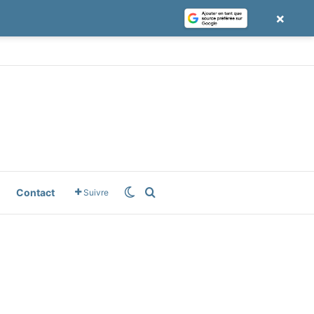
×
e
gle News
Switch skin
Rechercher
Contact
Suivre