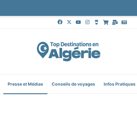
Facebook
X
YouTube
Instagram
Buy Me a Coffe
Boutique
Mail
Goo
Presse et Médias
Conseils de voyages
Infos Pratiques