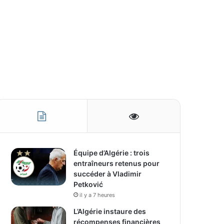
Équipe d’Algérie : trois
entraîneurs retenus pour
succéder à Vladimir
Petković
il y a 7 heures
L’Algérie instaure des
récompenses financières