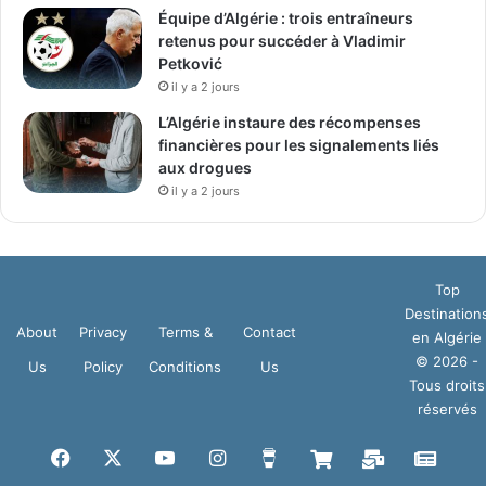
Équipe d’Algérie : trois entraîneurs
retenus pour succéder à Vladimir
Petković
il y a 2 jours
L’Algérie instaure des récompenses
financières pour les signalements liés
aux drogues
il y a 2 jours
Top
Destination
About
Privacy
Terms &
Contact
en Algérie
© 2026 -
Us
Policy
Conditions
Us
Tous droits
réservés
Facebook
X
YouTube
Instagram
Buy
Boutique
Mail
Goog