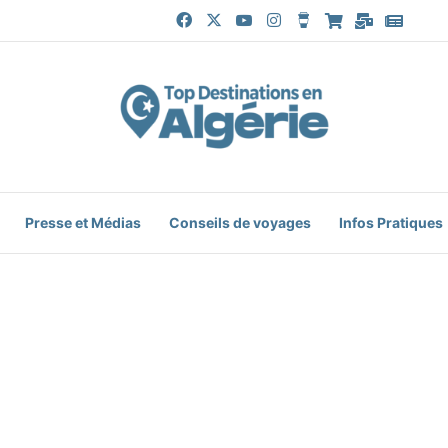
Facebook
X
YouTube
Instagram
Buy Me a Coffee
Boutique
Mail
Goog
Presse et Médias
Conseils de voyages
Infos Pratiques