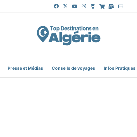
Facebook
X
YouTube
Instagram
Buy Me a Coffee
Boutique
Mail
Goog
Presse et Médias
Conseils de voyages
Infos Pratiques