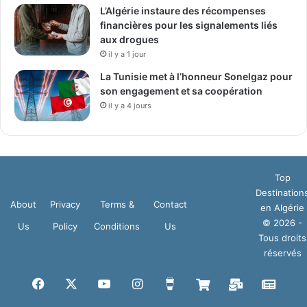
L’Algérie instaure des récompenses
financières pour les signalements liés
aux drogues
il y a 1 jour
La Tunisie met à l’honneur Sonelgaz pour
son engagement et sa coopération
il y a 4 jours
Top
Destination
About
Privacy
Terms &
Contact
en Algérie
© 2026 -
Us
Policy
Conditions
Us
Tous droits
réservés
Facebook
X
YouTube
Instagram
Buy
Boutique
Mail
Goog