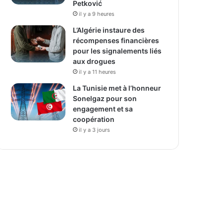
Petković
il y a 9 heures
L’Algérie instaure des
récompenses financières
pour les signalements liés
aux drogues
il y a 11 heures
La Tunisie met à l’honneur
Sonelgaz pour son
engagement et sa
coopération
il y a 3 jours