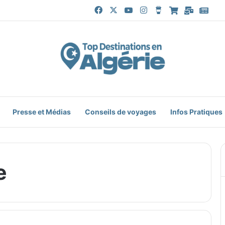
Facebook
X
YouTube
Instagram
Buy Me a Coffe
Boutique
Mail
Goo
Presse et Médias
Conseils de voyages
Infos Pratiques
e