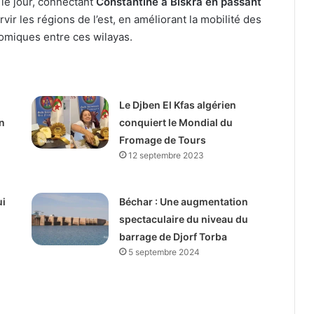
le jour, connectant
Constantine à Biskra en passant
vir les régions de l’est, en améliorant la mobilité des
omiques entre ces wilayas.
Le Djben El Kfas algérien
n
conquiert le Mondial du
Fromage de Tours
12 septembre 2023
ui
Béchar : Une augmentation
spectaculaire du niveau du
barrage de Djorf Torba
5 septembre 2024