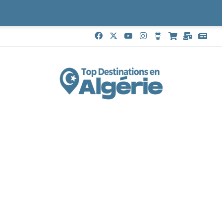
Facebook
X
YouTube
Instagram
Buy Me a Coffe
Boutique
Mail
Goo