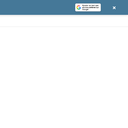
×
e
gle News