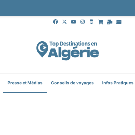
Facebook
X
YouTube
Instagram
Buy Me a Coffee
Boutique
Mail
Goog
Presse et Médias
Conseils de voyages
Infos Pratiques