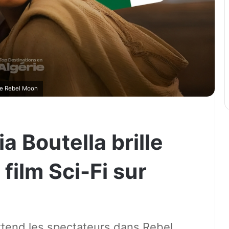
de Rebel Moon
a Boutella brille
film Sci-Fi sur
attend les spectateurs dans Rebel