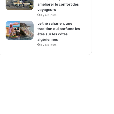
améliorer le confort des
voyageurs
il y a 3 jours
Le thé saharien, une
tradition qui parfume les
étés sur les côtes
algériennes
il y a 5 jours