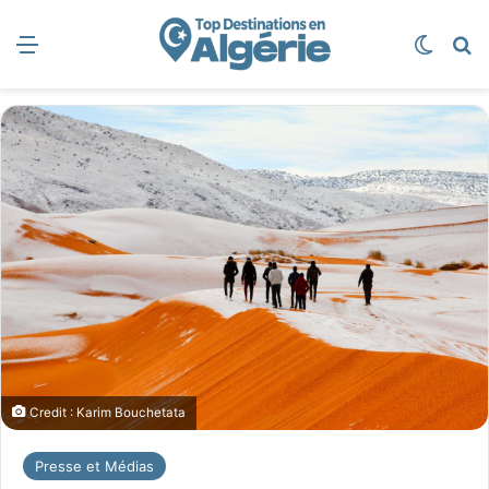
Menu
Switch
R
Credit : Karim Bouchetata
Presse et Médias