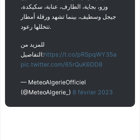
وزو، بجاية، الطارف، عنابة، سكيكدة،
جيجل وسطيف، بينما تشهد ورقلة أمطار
تتخللها رعود.
للمزيد من
التفاصيل:
https://t.co/pRSpqWY35a
pic.twitter.com/65rQuK6DD8
— MeteoAlgerieOfficiel
(@MeteoAlgerie_)
8 février 2023