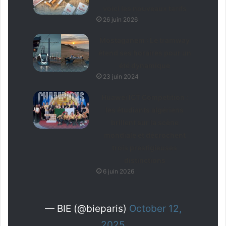
voici les nouveaux tarifs
26 juin 2026
Mostaganem : Le tramway
étend ses horaires pour un
été dynamique
23 juin 2024
Huawei ICT Competition :
les étudiants algériens
brillent sur la scène
mondiale et décrochent
trois prestigieuses
distinctions
6 juin 2026
— BIE (@bieparis)
October 12,
2025