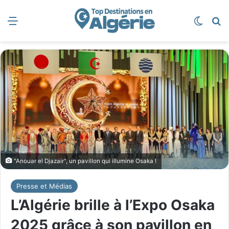
Menu
Switch
R
"Anouar el Djazaïr", un pavillon qui illumine Osaka !
Presse et Médias
L’Algérie brille à l’Expo Osaka
2025 grâce à son pavillon en