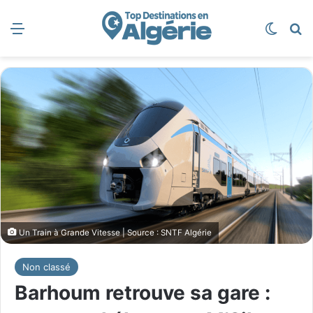
Menu
Switch
R
Un Train à Grande Vitesse | Source : SNTF Algérie
Non classé
Barhoum retrouve sa gare :