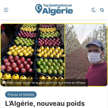
Menu
Switch
R
Khenchela: leader de la production de la pomme en Afrique
Presse et Médias
L’Algérie, nouveau poids