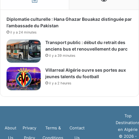
Diplomatie culturelle : Hana Ghazar Bouakaz distinguée par
l’ambassade du Pakistan
il y a 24 minutes
Transport public : début du retrait des
anciens bus et renouvellement du parc
il y a 39 minutes
Villarreal Algérie ouvre ses portes aux
jeunes talents du football
il y a 2 heures
Top
Destination
About
Privacy
Terms &
Contact
en Algérie
© 2026 -
Us
Policy
Conditions
Us