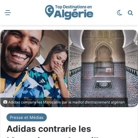
Menu
Switch
R
Adidas contrarie les Marocains par le maillot d’entrainement algérien
Presse et Médias
Adidas contrarie les