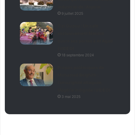
industriel de l’Algérie
9 juillet 2025
Tizi Ouzou : Un café
exclusivement féminin
ouvre ses portes à At Agad
(VIDÉO)
18 septembre 2024
Propos polémiques de
Mohamed Belghith :
l’amazighité attaquée,
l’Algérie indignée (VIDÉO)
3 mai 2025