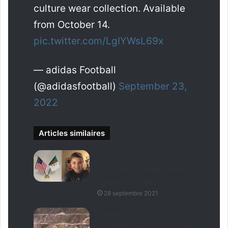
culture wear collection. Available
from October 14.
pic.twitter.com/LgIYWsL69x
— adidas Football
(@adidasfootball)
September 23,
2022
Articles similaires
Un enfant américain de 11
ans rêve d’être diplomate
en Algérie (Vidéo)
28 septembre 2021
Gara Djebilet : le projet du
siècle qui redessine l’avenir