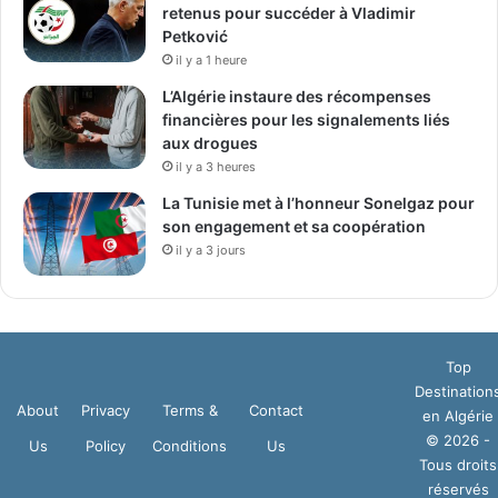
retenus pour succéder à Vladimir
Petković
il y a 1 heure
L’Algérie instaure des récompenses
financières pour les signalements liés
aux drogues
il y a 3 heures
La Tunisie met à l’honneur Sonelgaz pour
son engagement et sa coopération
il y a 3 jours
Top
Destination
About
Privacy
Terms &
Contact
en Algérie
© 2026 -
Us
Policy
Conditions
Us
Tous droits
réservés